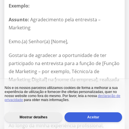
Exemplo:
Assunto:
Agradecimento pela entrevista –
Marketing
Exmo.(a) Senhor(a) [Nome],
Gostaria de agradecer a oportunidade de ter
participado na entrevista para a função de [Função
de Marketing – por exemplo, Técnico/a de
Marketing Digital] na [nome da empresa], realizada
ontem. Foi um prazer conhecer melhor a equipa e
Nós e os nossos parceiros utilizamos cookies de forma a melhorar a sua
experiência de utilização e fornecer-lhe ofertas personalizadas, quer no
perceber a abordagem estratégica da empresa em
nosso website como fora do mesmo. Por favor, leia a nossa
declaração de
privacidade
para obter mais informações.
relação ao posicionamento da marca e aos seus
objetivos de crescimento.
Mostrar detalhes
Aceitar
Ao longo da minha experiência profissional,