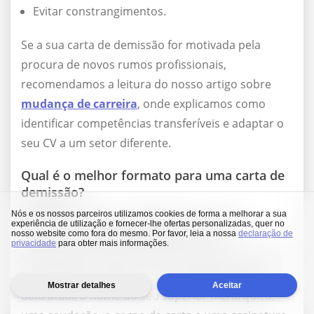
Evitar constrangimentos.
Se a sua carta de demissão for motivada pela
procura de novos rumos profissionais,
recomendamos a leitura do nosso artigo sobre
mudança de carreira
, onde explicamos como
identificar competências transferíveis e adaptar o
seu CV a um setor diferente.
Qual é o melhor formato para uma carta de
demissão?
Nós e os nossos parceiros utilizamos cookies de forma a melhorar a sua
Respeite as normas profissionais e siga as
experiência de utilização e fornecer-lhe ofertas personalizadas, quer no
nosso website como fora do mesmo. Por favor, leia a nossa
declaração de
diretrizes específicas definidas pela sua
privacidade
para obter mais informações.
organização. Um formato claro e conciso permite-
lhe transmitir melhor a sua mensagem. Inclua a
Mostrar detalhes
Aceitar
data atual, o nome do seu superior hierárquico,