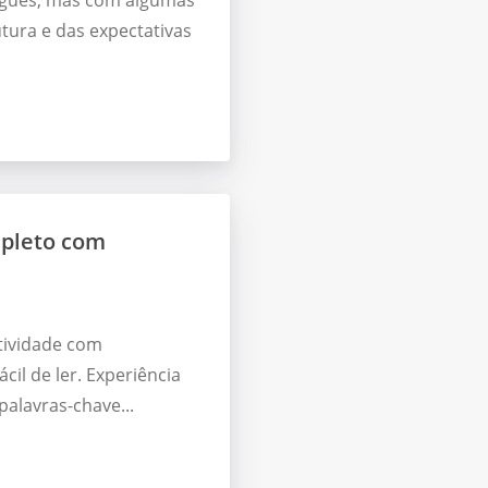
uguês, mas com algumas
tura e das expectativas
mpleto com
tividade com
ácil de ler. Experiência
palavras-chave...