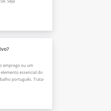
al. Seja
ivo?
iro emprego ou um
m elemento essencial do
balho português. Trata-