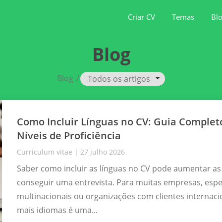
Criar CV
Temas
Bl
Blog
Blog
/
Todos os artigos
Como Incluir Línguas no CV: Guia Comple
Níveis de Proficiência
Curriculum vitae
|
27 julho 2026
Saber como incluir as línguas no CV pode aumentar as
conseguir uma entrevista. Para muitas empresas, esp
multinacionais ou organizações com clientes internac
mais idiomas é uma...