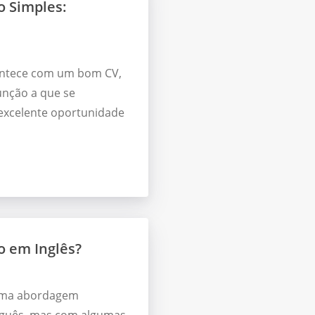
 Simples:
contece com um bom CV,
unção a que se
excelente oportunidade
 em Inglês?
 uma abordagem