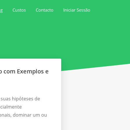
og
Custos
Contacto
Iniciar Sessão
to com Exemplos e
 suas hipóteses de
ecialmente
ionais, dominar um ou