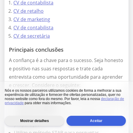
CV de contabilista
CV de retalho
CV de marketing
CV de contabilista
CV de secretária
Principais conclusões
A confiança é a chave para o sucesso. Seja honesto
e positivo nas suas respostas e trate cada
entrevista como uma oportunidade para aprender
e crescer. Considere o seguinte:
Nós e os nossos parceiros utilizamos cookies de forma a melhorar a sua
experiência de utilização e fornecer-lhe ofertas personalizadas, quer no
Investigue exaustivamente a empresa e a função
nosso website como fora do mesmo. Por favor, leia a nossa
declaração de
privacidade
para obter mais informações.
à qual se candidata.
Utilize ferramentas de IA para melhorar a sua
Mostrar detalhes
Aceitar
preparação.
Utilize o método STAR para perguntas