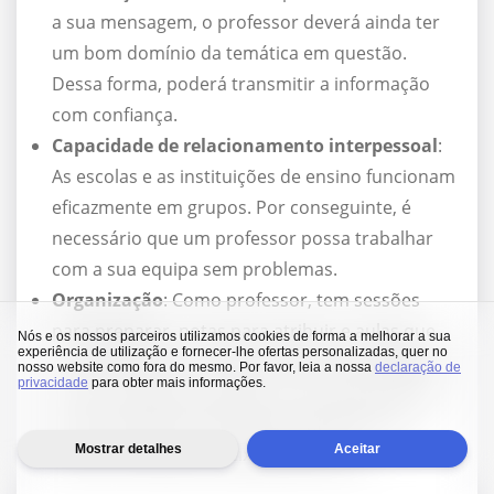
a sua mensagem, o professor deverá ainda ter
um bom domínio da temática em questão.
Dessa forma, poderá transmitir a informação
com confiança.
Capacidade de relacionamento interpessoal
:
As escolas e as instituições de ensino funcionam
eficazmente em grupos. Por conseguinte, é
necessário que um professor possa trabalhar
com a sua equipa sem problemas.
Organização
: Como professor, tem sessões
para preparar, notas para atribuir e aulas que
Nós e os nossos parceiros utilizamos cookies de forma a melhorar a sua
experiência de utilização e fornecer-lhe ofertas personalizadas, quer no
deve frequentar. O ensino pode ser esmagador
nosso website como fora do mesmo. Por favor, leia a nossa
declaração de
privacidade
para obter mais informações.
se não conseguir organizar o seu tempo. Deve,
assim, seguir uma rotina para garantir que
Mostrar detalhes
Aceitar
nenhum trabalho é deixado para trás.