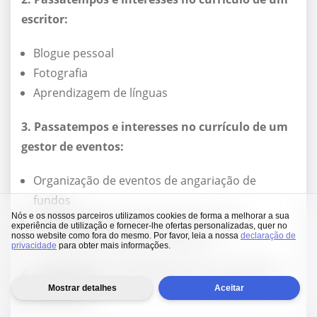
escritor:
Blogue pessoal
Fotografia
Aprendizagem de línguas
3. Passatempos e interesses no currículo de um
gestor de eventos:
Organização de eventos de angariação de
fundos
Nós e os nossos parceiros utilizamos cookies de forma a melhorar a sua
Voluntariado em eventos comunitários
experiência de utilização e fornecer-lhe ofertas personalizadas, quer no
nosso website como fora do mesmo. Por favor, leia a nossa
declaração de
Elaboração de cartas de convite
privacidade
para obter mais informações.
4. Passatempos e interesses num currículo de
Mostrar detalhes
Aceitar
informática: