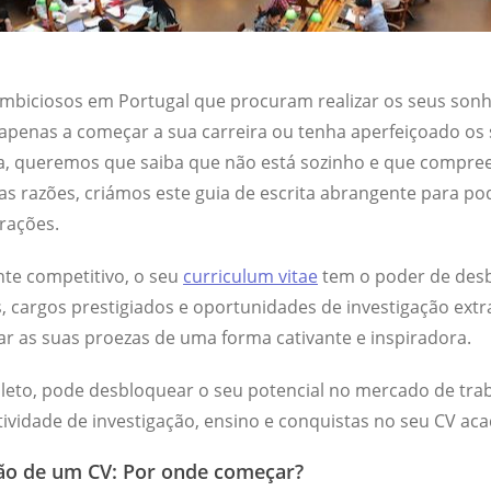
 ambiciosos em Portugal que procuram realizar os seus so
 apenas a começar a sua carreira ou tenha aperfeiçoado o
a, queremos que saiba que não está sozinho e que compr
tas razões, criámos este guia de escrita abrangente para po
irações.
e competitivo, o seu
curriculum vitae
tem o poder de desb
, cargos prestigiados e oportunidades de investigação extra
r as suas proezas de uma forma cativante e inspiradora.
eto, pode desbloquear o seu potencial no mercado de tra
ividade de investigação, ensino e conquistas no seu CV ac
ão de um CV: Por onde começar?