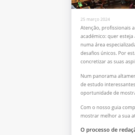
25 março 2024
Atenção, profissionais
académico: quer esteja
numa área especializad
desafios únicos. Por es
concretizar as suas asp
Num panorama altament
de estudo interessantes
oportunidade de mostra
Com o nosso guia compl
mostrar melhor a sua at
O processo de redaç