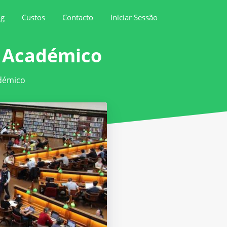
og
Custos
Contacto
Iniciar Sessão
e Académico
démico