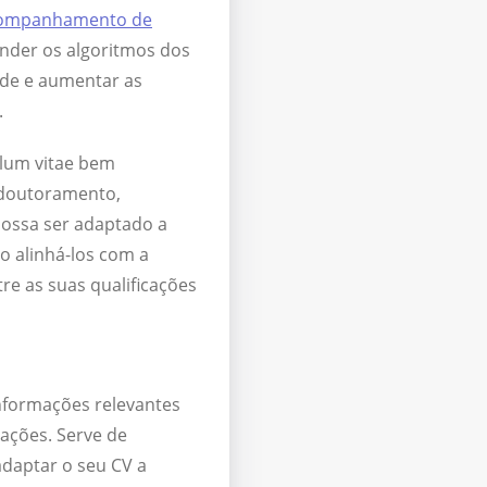
companhamento de
nder os algoritmos dos
ade e aumentar as
.
lum vitae bem
s-doutoramento,
possa ser adaptado a
o alinhá-los com a
e as suas qualificações
nformações relevantes
cações. Serve de
 adaptar o seu CV a