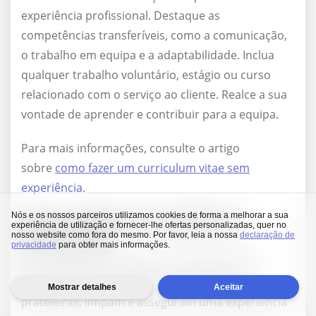
experiência profissional. Destaque as
competências transferíveis, como a comunicação,
o trabalho em equipa e a adaptabilidade. Inclua
qualquer trabalho voluntário, estágio ou curso
relacionado com o serviço ao cliente. Realce a sua
vontade de aprender e contribuir para a equipa.
Para mais informações, consulte o artigo
sobre
como fazer um curriculum vitae sem
experiência
.
Nós e os nossos parceiros utilizamos cookies de forma a melhorar a sua
Qual é o papel de um empregado de
experiência de utilização e fornecer-lhe ofertas personalizadas, quer no
supermercado?
nosso website como fora do mesmo. Por favor, leia a nossa
declaração de
privacidade
para obter mais informações.
Os empregados de supermercado ajudam os
clientes, fazem transações, reabastecem as
Mostrar detalhes
Aceitar
prateleiras, limpam e asseguram uma experiência