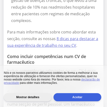
gestão de doenças crónicas, o que levou a uma
redução de 10% nas readmissões hospitalares
entre pacientes com regimes de medicação
complexos.
Para mais informações sobre como abordar esta
secção, consulte as nossas
8 dicas para destacar a
sua experiência de trabalho no seu CV
.
Como incluir competências num CV de
farmacêutico
Incluir competências relevantes no seu CV é mais
Nós e os nossos parceiros utilizamos cookies de forma a melhorar a sua
experiência de utilização e fornecer-lhe ofertas personalizadas, quer no
simples do que possa pensar. Crie uma secção de
nosso website como fora do mesmo. Por favor, leia a nossa
declaração de
privacidade
para obter mais informações.
separação chamada “Competências” e enumere aí
as suas competências técnicas. Quanto às
competências transversais num CV, inclua-as
Mostrar detalhes
Aceitar
numa secção de perfil pessoal. Um farmacêutico